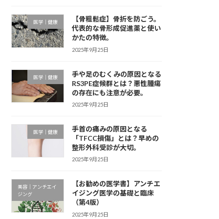
【骨粗鬆症】骨折を防ごう。
医学｜健康
代表的な骨形成促進薬と使い
かたの特徴。
2025年9月25日
手や足のむくみの原因となる
医学｜健康
RS3PE症候群とは？悪性腫瘍
の存在にも注意が必要。
2025年9月25日
手首の痛みの原因となる
医学｜健康
「TFCC損傷」とは？早めの
整形外科受診が大切。
2025年9月25日
【お勧めの医学書】アンチエ
美容｜アンチエイ
イジング医学の基礎と臨床
ジング
（第4版）
2025年9月25日