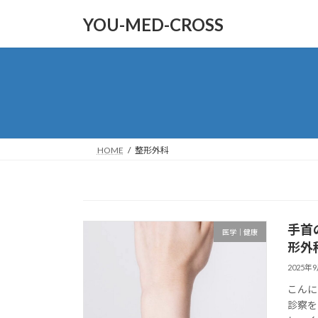
コ
ナ
YOU-MED-CROSS
ン
ビ
テ
ゲ
ン
ー
ツ
シ
へ
ョ
ス
ン
キ
に
ッ
移
HOME
整形外科
プ
動
手首
医学｜健康
形外
2025年
こんに
診察を