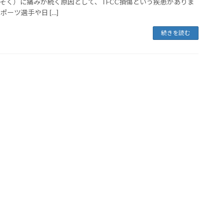
そく）に痛みが続く原因として、TFCC損傷という疾患がありま
ポーツ選手や日 […]
続きを読む